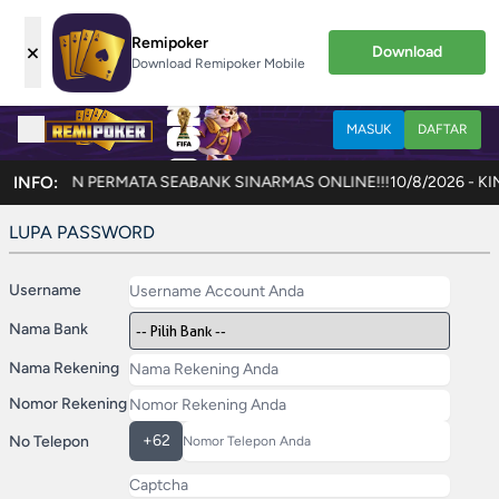
Remipoker
×
Download
Download Remipoker Mobile
MASUK
DAFTAR
 OCBC PANIN PERMATA SEABANK SINARMAS ONLINE!!!
INFO:
10/8/2026 - K
LUPA PASSWORD
Username
Nama Bank
Nama Rekening
Nomor Rekening
No Telepon